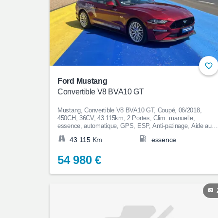
Ford Mustang
Convertible V8 BVA10 GT
Mustang, Convertible V8 BVA10 GT, Coupé, 06/2018,
450CH, 36CV, 43 115km, 2 Portes, Clim. manuelle,
essence, automatique, GPS, ESP, Anti-patinage, Aide au
Stationnement, Bluetooth, Jantes en alliage, Couleur Rouge
43 115 Km
essence
Garantie 12 mois, 54 980€
54 980 €