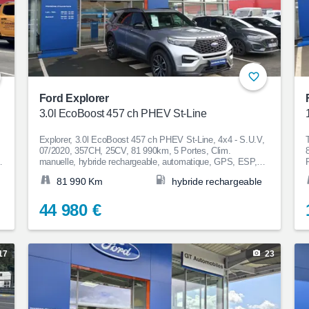
Ford Explorer
3.0l EcoBoost 457 ch PHEV St-Line
Explorer, 3.0l EcoBoost 457 ch PHEV St-Line, 4x4 - S.U.V,
07/2020, 357CH, 25CV, 81 990km, 5 Portes, Clim.
,
manuelle, hybride rechargeable, automatique, GPS, ESP,
Anti-patinage, Aide au Stationnement, Bluetooth, Couleur
81 990 Km
hybride rechargeable
Gris clair, 44 980€
44 980 €
17
23