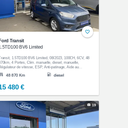
Ford Transit
1.5TD100 BV6 Limited
Transit, 1.5TD100 BV6 Limited, 08/2023, 100CH, 6CV, 48
870km, 4 Portes, Clim. manuelle, diesel, manuelle,
Régulateur de vitesse, ESP, Anti-patinage, Aide au
Stationnement, Bluetooth, Couleur Bleu, Garantie 12 mois,
48 870 Km
diesel
15 480€
15 480 €
19