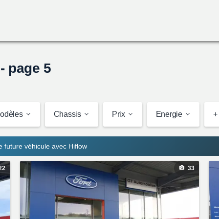
- page 5
odèles
Chassis
Prix
Energie
+ 
re future véhicule avec Hiflow
22
33