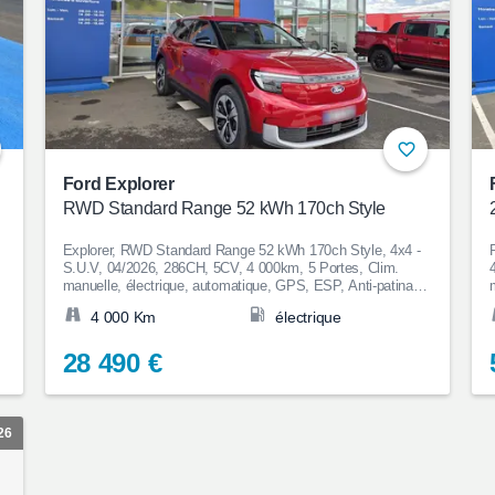
Ford Explorer
RWD Standard Range 52 kWh 170ch Style
Explorer, RWD Standard Range 52 kWh 170ch Style, 4x4 -
S.U.V, 04/2026, 286CH, 5CV, 4 000km, 5 Portes, Clim.
manuelle, électrique, automatique, GPS, ESP, Anti-patinage,
,
Aide au Stationnement, Bluetooth, Couleur Rouge, 28 490€
4 000 Km
électrique
Prime CEE de 3500€ déduite
28 490 €
26