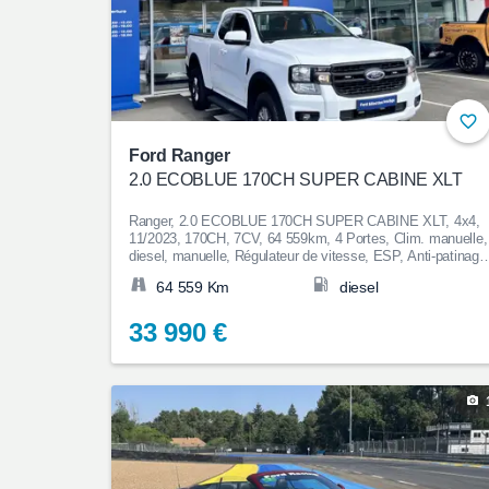
Ford Ranger
2.0 ECOBLUE 170CH SUPER CABINE XLT
Ranger, 2.0 ECOBLUE 170CH SUPER CABINE XLT, 4x4,
11/2023, 170CH, 7CV, 64 559km, 4 Portes, Clim. manuelle,
diesel, manuelle, Régulateur de vitesse, ESP, Anti-patinage
Aide au Stationnement, Bluetooth, Couleur Blanc, 33 990€
64 559 Km
diesel
33 990 €