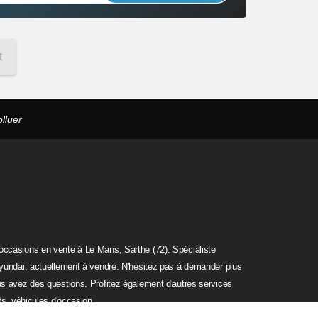
t
lluer
casions en vente à Le Mans, Sarthe (72). Spécialiste
yundai, actuellement à vendre. N'hésitez pas à demander plus
ous avez des questions. Profitez également d'autres services
fs, véhicules d'occasion.