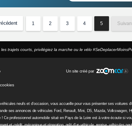
récédent
1
2
3
4
5
Suivan
 les trajets courts, privilégiez la marche ou le vélo #SeDeplacerMoinsPo
b
Un site créé par
 cookies
les neufs et d’occasion, vous accueille pour vous présenter ses voitures d'oc
de ses annonces de véhicules
Ford
, Renault, Mini, DS, Mazda, Volkswagen, H
e ! Ce professionnel automobile situé en Pays de la Loire est à votre écoute si v
ment et crédit, mécanique et réparation, prêt d'un véhicule, reprise, véhicules neu